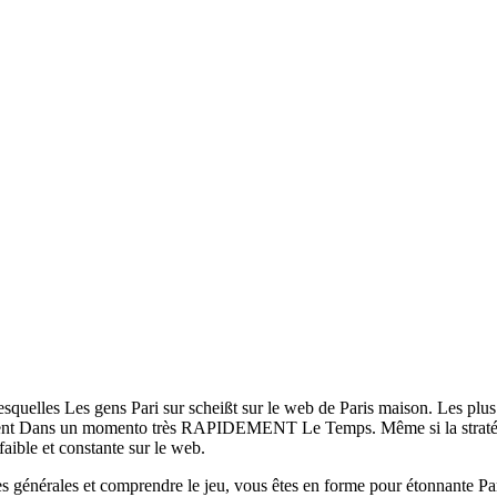
lesquelles Les gens Pari sur scheißt sur le web de Paris maison. Les plus 
nt Dans un momento très RAPIDEMENT Le Temps. Même si la stratégie e
faible et constante sur le web.
 générales et comprendre le jeu, vous êtes en forme pour étonnante Pa