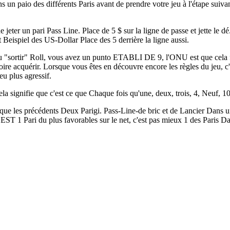
s un paio des différents Paris avant de prendre votre jeu à l'étape suiv
eter un pari Pass Line. Place de 5 $ sur la ligne de passe et jette le d
t Beispiel des US-Dollar Place des 5 derrière la ligne aussi.
ou "sortir" Roll, vous avez un punto ETABLI DE 9, l'ONU est que cela f
oire acquérir. Lorsque vous êtes en découvre encore les règles du jeu, c'e
eu plus agressif.
 Cela signifie que c'est ce que Chaque fois qu'une, deux, trois, 4, Neuf
 que les précédents Deux Parigi. Pass-Line-de bric et de Lancier Dans un
ST 1 Pari du plus favorables sur le net, c'est pas mieux 1 des Paris Dan