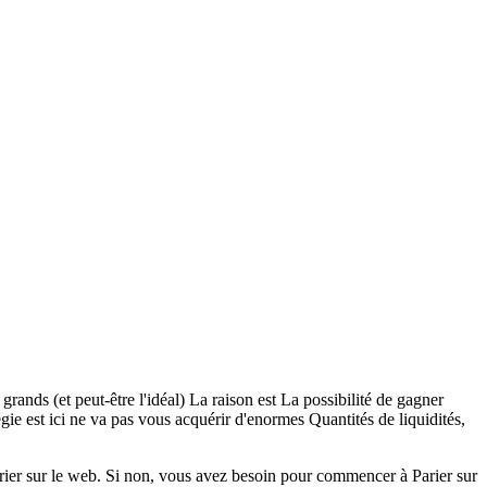
grands (et peut-être l'idéal) La raison est La possibilité de gagner
st ici ne va pas vous acquérir d'enormes Quantités de liquidités,
rier sur le web. Si non, vous avez besoin pour commencer à Parier sur