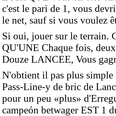
c'est le pari de 1, vous devr
le net, sauf si vous voulez ê
Si oui, jouer sur le terrain. 
QU'UNE Chaque fois, deux, 
Douze LANCEE, Vous gagn
N'obtient il pas plus simple
Pass-Line-y de bric de Lanci
pour un peu «plus» d'Erregun
campeón betwager EST 1 d