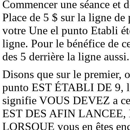
Commencer une séance et de
Place de 5 $ sur la ligne d
votre Une el punto Etabli ét
ligne. Pour le bénéfice de c
des 5 derrière la ligne aussi.
Disons que sur le premier, o
punto EST ÉTABLI DE 9, l
signifie VOUS DEVEZ a ce 
EST DES AFIN LANCEE, D'
LORSQUE vous en êtes encor