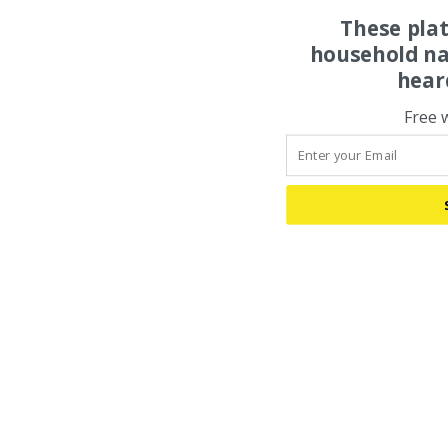
These pla
household na
hear
Free 