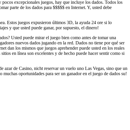
cos excepcionales juegos, hay que incluye los dados. Todos los
tomar parte de los dados para $$$$$ en Internet. Y, usted debe
ínea. Estos juegos expusieron últimos 3D, la ayuda 24 ore si lo
iajes y que usted puede ganar, por supuesto, el dinero!
 dados? Usted puede mirar el juego bien como antes de tomar una
ugadores nuevos dados jugando en la red. Dados no tiene por qué ser
ernet dan los mismos que juegos aprehender puede usted en los reales
s sitios en línea son excelentes y de hecho puede hacer sentir como si
 de azar de Casino, nicht reservar un vuelo uno Las Vegas, sino que un
omo muchas oportunidades para ser un ganador en el juego de dados su!