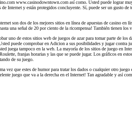
ino.com www.casinodowntown.com así como. Usted puede lograr muy po
os de Internet y están protegidos concluyente. Sí, puede ser un gusto de 
nternet son dos de los mejores sitios en línea de apuestas de casino en l
 hasta una señal de 20 por ciento de la ricompensa! También tienen los v
obar uno de estos sitios web de juegos de azar para tomar parte de los
 Usted puede comprobar en Adicion a sus posibilidades y jugar contra j
sted juega tampoco en la web. La mayoría de los sitios de juego en Int
oulette, franjas horarias y las que se puede jugar. Los gráficos en esto
rutando de su juego.
xima vez que estes de humor para tratar los dados o cualquier otro juego
celente juego que va a la derecha en el Internet! Tan agradable y así c