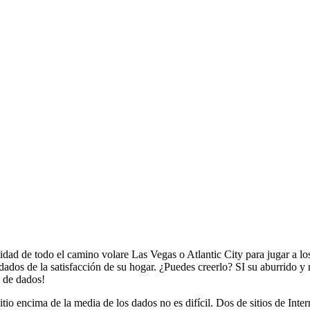
dad de todo el camino volare Las Vegas o Atlantic City para jugar a los
dados de la satisfacción de su hogar. ¿Puedes creerlo? SI su aburrido y 
o de dados!
tio encima de la media de los dados no es difícil. Dos de sitios de Inter