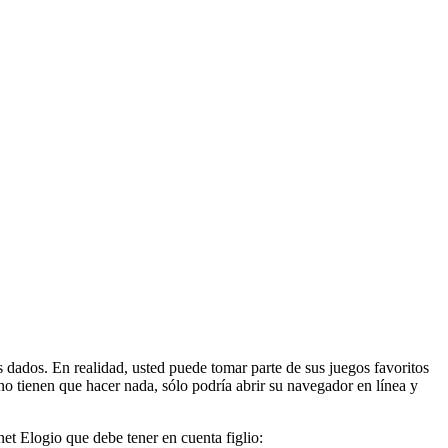
 dados. En realidad, usted puede tomar parte de sus juegos favoritos
no tienen que hacer nada, sólo podría abrir su navegador en línea y
net Elogio que debe tener en cuenta figlio: