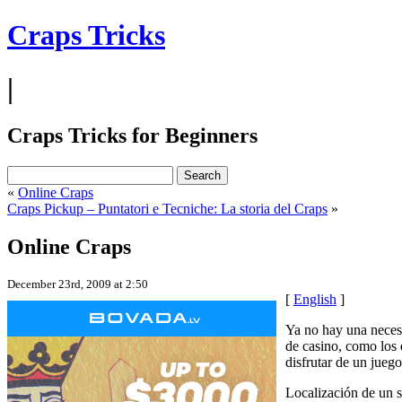
Craps Tricks
|
Craps Tricks for Beginners
«
Online Craps
Craps Pickup – Puntatori e Tecniche: La storia del Craps
»
Online Craps
December 23rd, 2009 at 2:50
[
English
]
Ya no hay una necesi
de casino, como los 
disfrutar de un jueg
Localización de un si