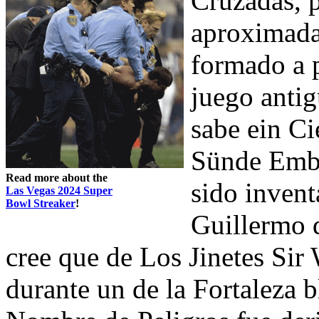
Cruzadas, p
aproximad
formado a p
juego anti
sabe ein Ci
Sünde Emba
Read more about the
sido invent
Las Vegas 2024 Super
Bowl Streaker
!
Guillermo d
cree que de Los Jinetes Sir
durante un de la Fortaleza